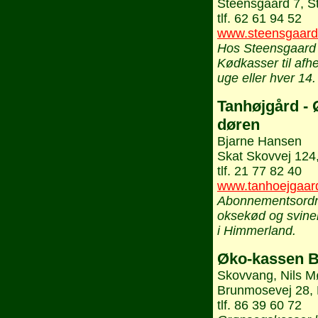
Steensgaard 7, S
tlf. 62 61 94 52
www.steensgaard
Hos Steensgaard
Kødkasser til afh
uge eller hver 14.
Tanhøjgård - Ø
døren
Bjarne Hansen
Skat Skovvej 124
tlf. 21 77 82 40
www.tanhoejgaar
Abonnementsordni
oksekød og svine
i Himmerland.
Øko-kassen 
Skovvang, Nils M
Brunmosevej 28,
tlf. 86 39 60 72