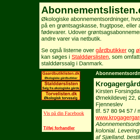
Abonnementslisten.
Økologiske abonnementsordninger, hvo
på en grøntsagskasse, frugtpose, elle
fødevarer. Udover grøntsagsabonnement
andre varer via netbutik.
Se også listerne over
gårdbutikker
og
ø
kan søges i
Stalddørslisten
, som omfatt
stalddørssalg i Danmark.
Abonnementsordn
Krogagergår
Kirsten Forsingda
Ørnekildevej 22, 
Fjenneslev
tlf. 57 80 94 57 /
Vis på din Facebook
www.krogagergar
Abonnementsordn
Tilføj forhandler
kolonial. Leverin
af Sjælland. besti