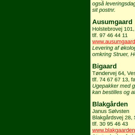
også leveringsdag
sit postnr.
Ausumgaard
Holstebrovej 101
tlf. 97 46 44 11
www.ausumgaard
Levering af økol
omkring Struer, H
Bigaard
Tøndervej 64, Ve
tlf. 74 67 67 13, 
Ugepakker med gr
kan bestilles og a
Blakgården
Janus Sølvsten
Blakgårdsvej 28,
tlf. 30 95 46 43
www.blakgaarden