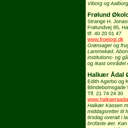
Viborg og Aalborg
Frølund Økol
Strange H. Jonas
Frølundvej 95, 
tlf. 40 20 01 47
www.froelogi.dk
Grønsager og frug
Lammekød. Abonne
institutions- og g
og Ikast området 
Halkær Ådal 
Edith Agerbo og 
Blindebomsgade 5
Tlf. 21 74 24 30
www.halkaeraada
Halkær Kassen m
middagsretter til 
tirsdag overalt i 
brofaste øer. Kan