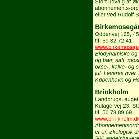
Stort udvalg af ø
abonnements-ordn
eller ved Rudolf S
Birkemosegå
Oddenvej 165, 4
tlf. 59 32 72 41
www.birkemosega
Biodynamiske og 
og bær, saft, mo
okse-, kalve- og 
jul. Leveres hver 
København og He
Brinkholm
LandbrugsLauge
Kulagervej 23, St
tlf. 56 78 89 69
www.brinkholm.d
Abonnementsordni
er en økologisk dr
500 andelshavere