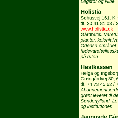
Løgstør og Nibe.
Holistia
Søhusvej 161, Ki
tlf. 20 41 81 03 /
www.holistia.dk
Gårdbutik
. Varetu
planter, kolonial
Odense-området fa
fødevarefællessk
på ruten.
Høstkassen
Helga og Ingebor
Grøngårdvej 30, 
tlf. 74 73 45 62 /
Abonnementsordni
grønt leveret til 
Sønderjylland. Le
og institutioner.
Jaungyde Går