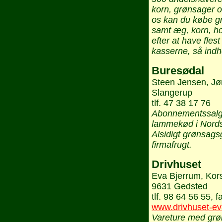
korn, grønsager o
os kan du købe g
samt æg, korn, ho
efter at have fles
kasserne, så indh
Buresødal
Steen Jensen, Jø
Slangerup
tlf. 47 38 17 76
Abonnementssalg 
lammekød i Nordsj
Alsidigt grønsagsg
firmafrugt.
Drivhuset
Eva Bjerrum, Kors
9631 Gedsted
tlf. 98 64 56 55, 
www.drivhuset-ev
Vareture med gr