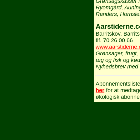
Grønsagskasser le
Ryomgård, Auning,
Randers, Hornslet.
Aarstiderne.
Barritskov, Barrit
tlf. 70 26 00 66
www.aarstiderne
Grønsager, frugt, 
æg og fisk og kød
Nyhedsbrev med o
Abonnementsliste
her
for at medtage 
økologisk abonne