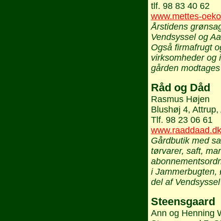
tlf. 98 83 40 62
www.mettes-oekol
Årstidens grønsa
Vendsyssel og Aa
Også firmafrugt og
virksomheder og i
gården modtages e
Råd og Dåd
Rasmus Højen
Blushøj 4, Attrup,
Tlf. 98 23 06 61
www.raaddaad.d
Gårdbutik med sal
tørvarer, saft, m
abonnementsordni
i Jammerbugten, 
del af Vendsyssel
Steensgaard
Ann og Henning 