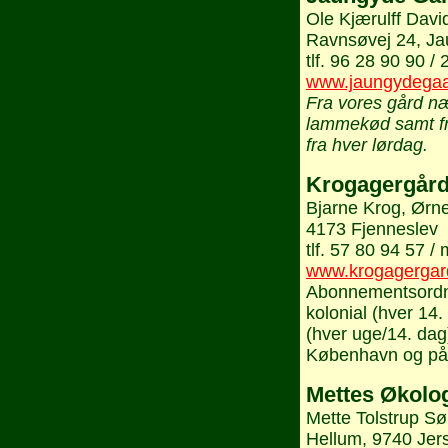
Ole Kjærulff Davi
Ravnsøvej 24, Ja
tlf. 96 28 90 90 /
www.jaungydegaa
Fra vores gård næ
lammekød samt fr
fra hver lørdag.
Krogagergår
Bjarne Krog, Ørne
4173 Fjenneslev
tlf. 57 80 94 57 /
www.krogagergar
Abonnementsordn
kolonial (hver 14
(hver uge/14. dag)
København og på
Mettes Økolo
Mette Tolstrup S
Hellum, 9740 Jers